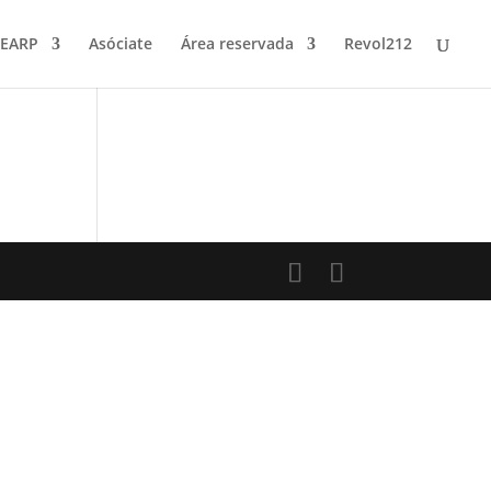
FEARP
Asóciate
Área reservada
Revol212