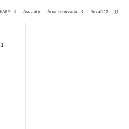
FEARP
Asóciate
Área reservada
Revol212
a