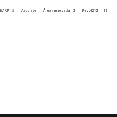
FEARP
Asóciate
Área reservada
Revol212