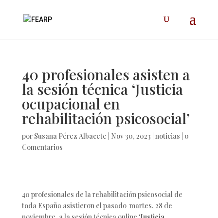
40 profesionales asisten a
la sesión técnica ‘Justicia
ocupacional en
rehabilitación psicosocial’
por
Susana Pérez Albacete
|
Nov 30, 2023
|
noticias
|
0
Comentarios
40 profesionales de la rehabilitación psicosocial de
toda España asistieron el pasado martes, 28 de
noviembre, a la sesión técnica online
‘Justicia